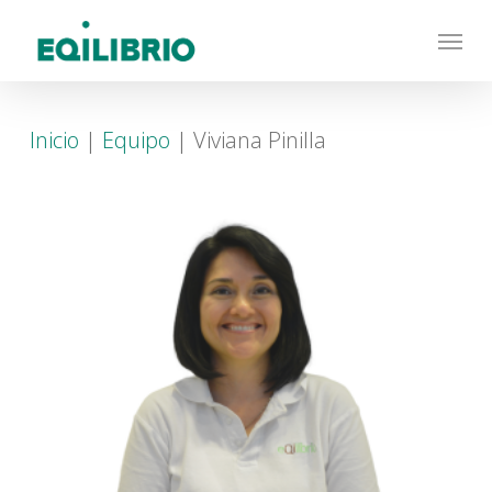
Skip
Menu
to
main
content
Inicio
|
Equipo
|
Viviana Pinilla