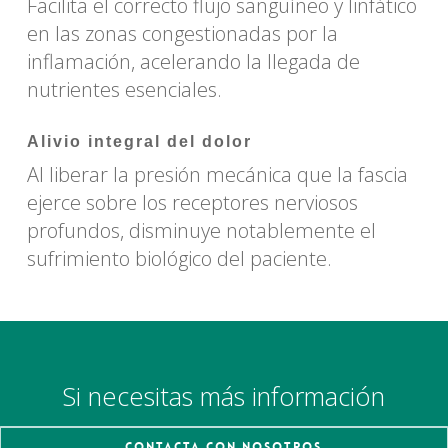
Facilita el correcto flujo sanguíneo y linfático
en las zonas congestionadas por la
inflamación, acelerando la llegada de
nutrientes esenciales.
Alivio integral del dolor
Al liberar la presión mecánica que la fascia
ejerce sobre los receptores nerviosos
profundos, disminuye notablemente el
sufrimiento biológico del paciente.
Si necesitas más información
Contacta con nosotros