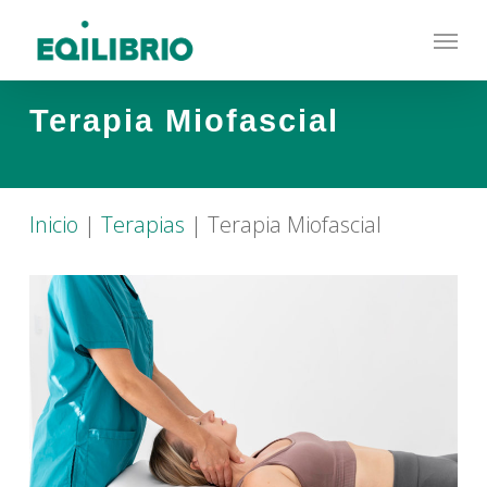
Skip
Menu
to
main
content
Terapia Miofascial
Inicio
|
Terapias
|
Terapia Miofascial