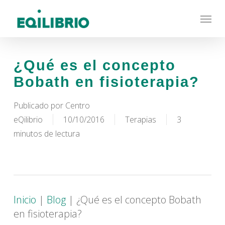
Skip
Menu
to
main
content
¿Qué es el concepto
Bobath en fisioterapia?
Publicado por
Centro
eQilibrio
10/10/2016
Terapias
3
minutos de lectura
Inicio
|
Blog
|
¿Qué es el concepto Bobath
en fisioterapia?