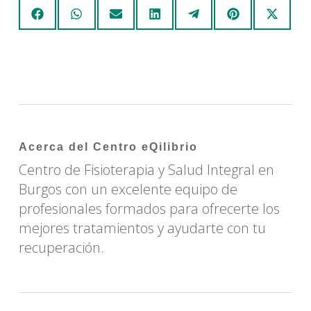
Compartir
Compartir
Compartir
Compartir
Compartir
Compartir
Comp
Facebook
WhatsApp
Email
LinkedIn
Telegram
Pinterest
X
en
en
en
en
en
en
en
(Twit
Acerca del
Centro eQilibrio
Centro de Fisioterapia y Salud Integral en
Burgos con un excelente equipo de
profesionales formados para ofrecerte los
mejores tratamientos y ayudarte con tu
recuperación.